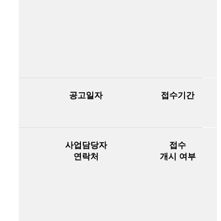
001
공고일자
접수기간
2025-
12-31
예방 및 치료
사업담당자
접수
기술개발
연락처
개시 여부
2026 김보미
(0236687392)
이소영
(0236687402)
이지윤
(0236687393)