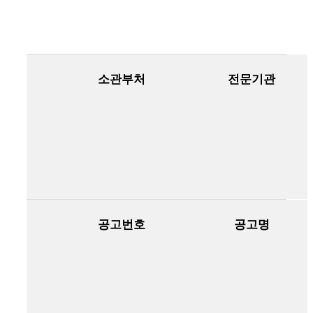
소관부처
전문기관
보
건
복
지
부
공고번호
공고명
KDRC-
2025-